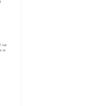
t
2 rue
e Je