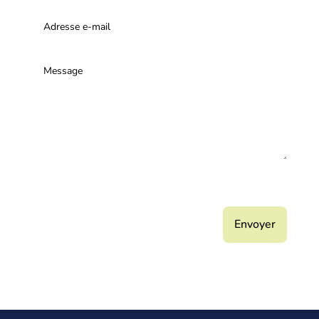
Je ne suis pas un robot, calculez le résultat pour
nous envoyer votre message
=
10 + 12
Envoyer