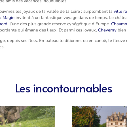
ntre amis des vacances inoubliables !
ouvrirez les joyaux de la vallée de la Loire : surplombant la
ville r
a Magie
invitent à un fantastique voyage dans de temps. Le châte
bord
, l’une des plus grande réserve cynégétique d’Europe.
Chaumon
bordante qui émane des lieux. Et parmi ces joyaux,
Cheverny
bien
age, depuis ses flots. En bateau traditionnel ou en canoë, le fleuve
nes…
Les incontournables