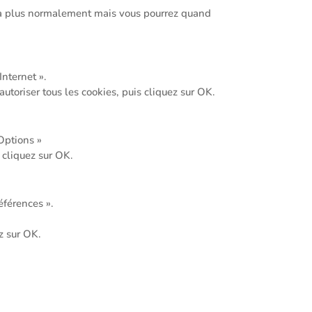
era plus normalement mais vous pourrez quand
Internet ».
autoriser tous les cookies, puis cliquez sur OK.
Options »
s cliquez sur OK.
éférences ».
z sur OK.
.