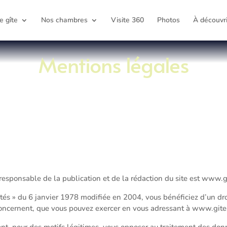
e gîte
Nos chambres
Visite 360
Photos
À découvri
Mentions légales
esponsable de la publication et de la rédaction du site est www.g
tés » du 6 janvier 1978 modifiée en 2004, vous bénéficiez d’un droi
oncernent, que vous pouvez exercer en vous adressant à www.gite
t, pour des motifs légitimes, vous opposer au traitement des don