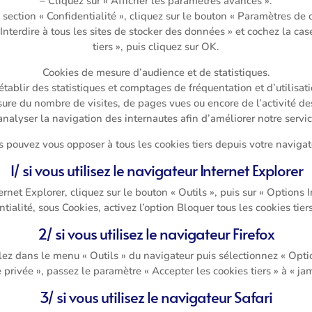
– Cliquez sur « Afficher les paramètres avancés ».
 section « Confidentialité », cliquez sur le bouton « Paramètres de 
 Interdire à tous les sites de stocker des données » et cochez la cas
tiers », puis cliquez sur OK.
Cookies de mesure d’audience et de statistiques.
d’établir des statistiques et comptages de fréquentation et d’utilisat
re du nombre de visites, de pages vues ou encore de l’activité des 
analyser la navigation des internautes afin d’améliorer notre serv
 pouvez vous opposer à tous les cookies tiers depuis votre navigat
1/ si vous utilisez le navigateur Internet Explorer
rnet Explorer, cliquez sur le bouton « Outils », puis sur « Options I
tialité, sous Cookies, activez l’option Bloquer tous les cookies tier
2/ si vous utilisez le navigateur Firefox
lez dans le menu « Outils » du navigateur puis sélectionnez « Opti
e privée », passez le paramètre « Accepter les cookies tiers » à « ja
3/ si vous utilisez le navigateur Safari