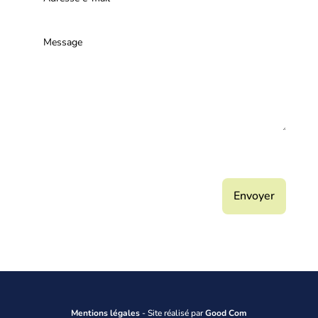
Je ne suis pas un robot, calculez le résultat pour
nous envoyer votre message
=
12 + 14
Envoyer
Mentions légales
- Site réalisé par
Good Com