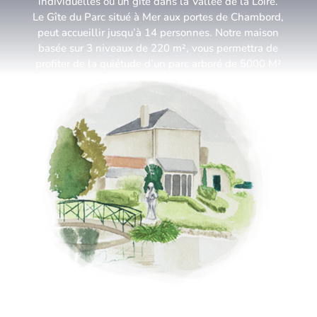
individuelles ou un gîte dans la Vallée de la Loire.
Le Gîte du Parc situé à Mer aux portes de Chambord,
peut accueillir jusqu’à 14 personnes. Notre maison
basée sur 3 niveaux de 220 m², vous permettra de
profiter de la quiétude d’un parc arboré de 5000 M²
avec : sa mare, sa flore diversifiée, sa terrasse et sa
tonnelle.
Idéalement situé sur l’itinéraire de la «Loire à vélo»
et des châteaux de la Loire vous pourrez également,
profiter de votre séjour pour aller visiter le Zoo Parc
de Beauval (40 km), visiter les jardins de Chaumont
(30 km) et découvrir notre belle Sologne.